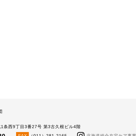
団
北1条西9丁目3番27号 第3古久根ビル4階
FAX
（011）281-2165
北海道総合在宅ケア事業団公