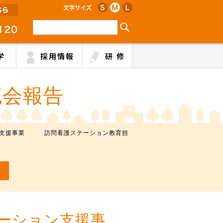
学
採用情報
研 修
流会報告
ョン支援事業 訪問看護ステーション教育担
ーション支援事