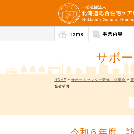
Home
事業内容
サポー
HOME
>
サポートセンター研修・交流会
>
当者研修 ～暮らしに寄り添
令和６年度 