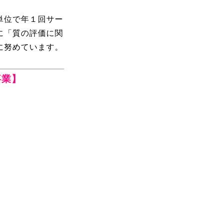
単位で年１回サー
に「質の評価に関
に努めています。
事業】