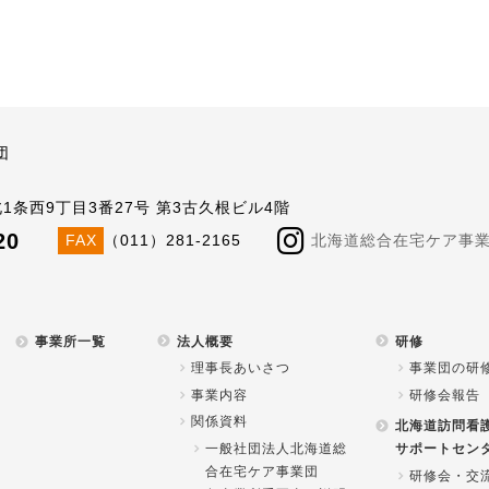
団
北1条西9丁目3番27号 第3古久根ビル4階
20
FAX
（011）281-2165
北海道総合在宅ケア事業団公
事業所一覧
法人概要
研修
理事長あいさつ
事業団の研
事業内容
研修会報告
関係資料
北海道訪問看
一般社団法人北海道総
サポートセン
合在宅ケア事業団
研修会・交