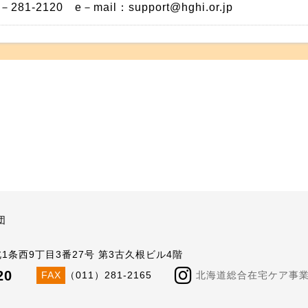
－281-2120 e－mail：support@hghi.or.jp
団
北1条西9丁目3番27号 第3古久根ビル4階
20
FAX
（011）281-2165
北海道総合在宅ケア事業団公