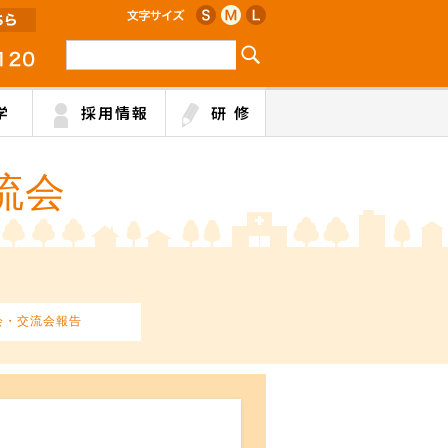
学
採用情報
研 修
流会
会・交流会報告