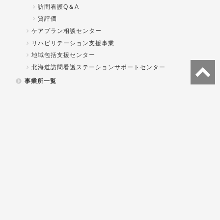
訪問看護Q＆A
質評価
ケアプラン相談センター
リハビリテーション支援事業
地域包括支援センター
北海道訪問看護ステーションサポートセンター
事業所一覧
法人概要
理事長あいさつ
事業内容
関係資料
一般社団法人北海道総合在宅ケア事業団
各事業所重要事項説明書
就業体験・職場見学
看護学生向け
既卒看護師向け
研修
事業団の研修体制