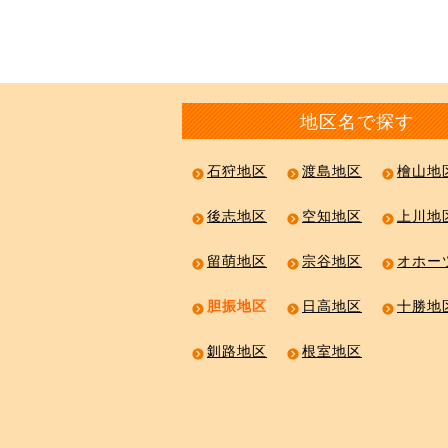
地区名で探す
石狩地区
渡島地区
檜山地
後志地区
空知地区
上川地
留萌地区
宗谷地区
オホー
胆振地区
日高地区
十勝地
釧路地区
根室地区