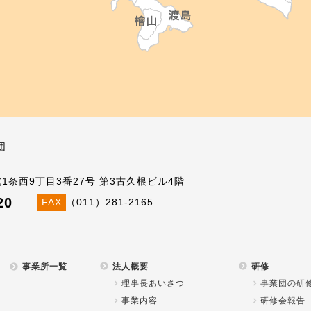
団
北1条西9丁目3番27号 第3古久根ビル4階
20
FAX
（011）281-2165
事業所一覧
法人概要
研修
理事長あいさつ
事業団の研
事業内容
研修会報告