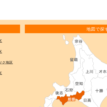
地図で探
区
区
ツク地区
区