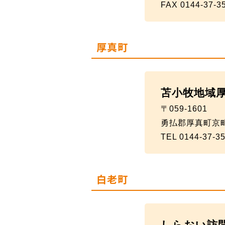
FAX 0144-37-3
厚真町
苫小牧地域
〒059-1601
勇払郡厚真町京町
TEL 0144-37-3
白老町
しらおい訪