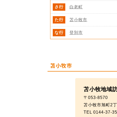
さ行
白老町
た行
苫小牧市
な行
登別市
苫小牧市
苫小牧地域
〒053-8570
苫小牧市旭町2丁
TEL 0144-37-3