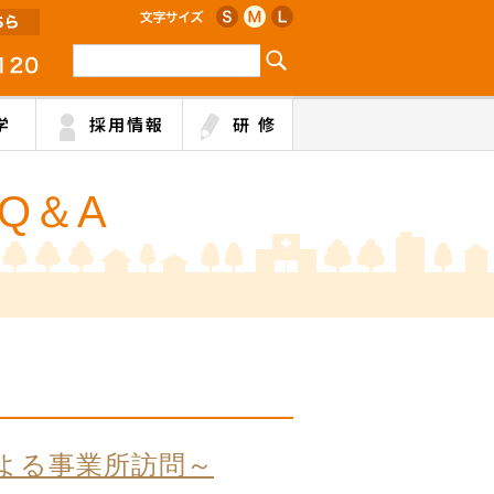
学
採用情報
研 修
Q＆A
よる事業所訪問～