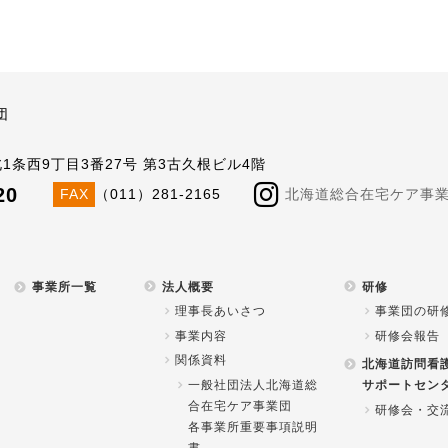
団
北1条西9丁目3番27号 第3古久根ビル4階
20
FAX
（011）281-2165
北海道総合在宅ケア事業団公
事業所一覧
法人概要
研修
理事長あいさつ
事業団の研
事業内容
研修会報告
関係資料
北海道訪問看
一般社団法人北海道総
サポートセン
合在宅ケア事業団
研修会・交
各事業所重要事項説明
書