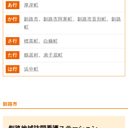
あ行
厚岸町
か行
釧路市
、
釧路市阿寒町
、
釧路市音別町
、
釧路
町
さ行
標茶町
、
白糠町
た行
鶴居村
、
弟子屈町
は行
浜中町
釧路市