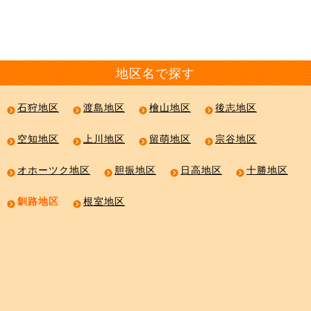
地区名で探す
石狩地区
渡島地区
檜山地区
後志地区
空知地区
上川地区
留萌地区
宗谷地区
オホーツク地区
胆振地区
日高地区
十勝地区
釧路地区
根室地区