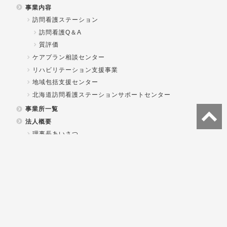
事業内容
訪問看護ステーション
訪問看護Q＆A
質評価
ケアプラン相談センター
リハビリテーション支援事業
地域包括支援センター
北海道訪問看護ステーションサポートセンター
事業所一覧
法人概要
理事長あいさつ
事業内容
関係資料
一般社団法人北海道総合在宅ケア事業団
各事業所重要事項説明書
研修
事業団の研修体制
研修会報告